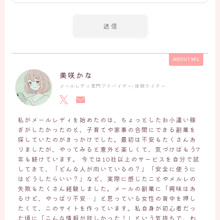
ABOUT ME
美咲かな
メールレディ専門アドバイザー/体験ライター
私がメールレディを始めたのは、ちょっとしたお小遣い稼
ぎがしたかったのと、子育てや家事の合間にできる副業を
探していたのがきっかけでした。最初は不安もたくさんあ
りましたが、やってみると意外と楽しくて、気づけばもう7
年も続けています。 今では10社以上のサービスを自分で試
してきて、「どんな人が向いているの？」「安全に使うに
はどうしたらいい？」など、実際に感じたことやメルレの
失敗もたくさん経験しました。メールの副業に「興味はあ
るけど、やっぱり不安…」と思っている女性の背中を押し
たくて、このサイトを作っています。私自身が初心者だっ
た頃に「こんな情報が欲しかった！」という気持ちで、わ