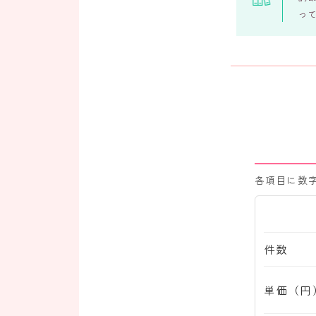
っ
各項目に数
件数
単価（円