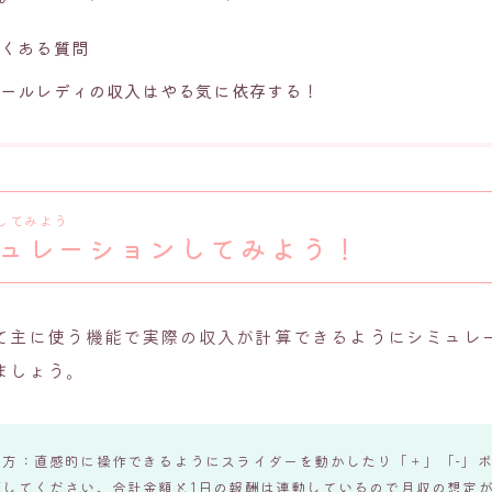
よくある質問
メールレディの収入はやる気に依存する！
してみよう
ュレーションしてみよう！
て主に使う機能で実際の収入が計算できるようにシミュレ
ましょう。
い方：直感的に操作できるようにスライダーを動かしたり「＋」「-」
節してください。合計金額と1日の報酬は連動しているので月収の想定