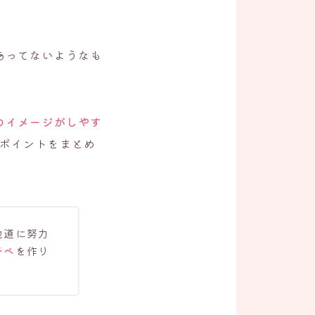
。
あってないようなも
のイメージがしやす
すポイントをまとめ
地道に努力
チベ
を作り