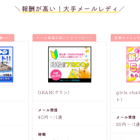
＼
報酬が高い！大手メールレディ
／
一番いい
メール単価が高い！タイパがいい
定番のメルレ
GRAN(グラン)
girls c
ト)
メール受信
40円〜/1通
メール受信
35円〜/1
特徴