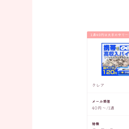
1通40円は大手の中で
クレア
メール受信
40円〜/1通
特徴